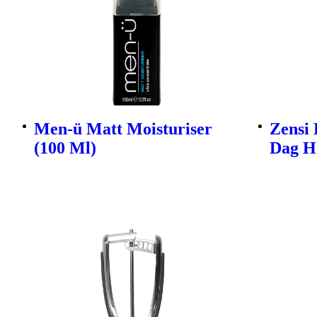
Men-ü Matt Moisturiser
Zensi 
(100 Ml)
Dag Ha