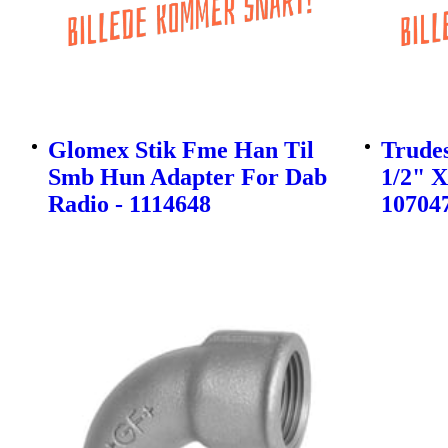
Glomex Stik Fme Han Til
Trudes
Smb Hun Adapter For Dab
1/2" 
Radio - 1114648
10704