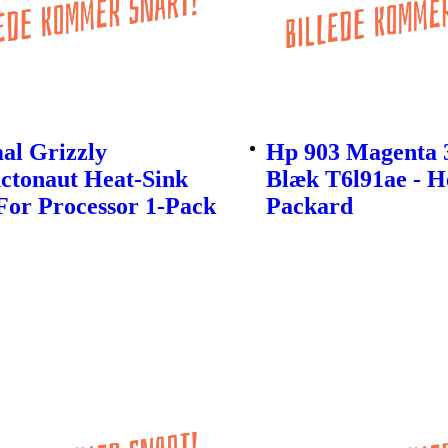
al Grizzly
Hp 903 Magenta 
ctonaut Heat-Sink
Blæk T6l91ae - H
For Processor 1-Pack
Packard