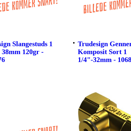
ign Slangestuds 1
Trudesign Genne
X 38mm 120gr -
Komposit Sort 1
76
1/4"-32mm - 106