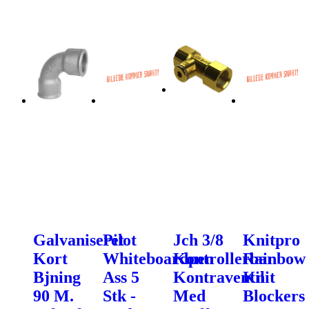
Galvaniseret
Pilot
Jch 3/8
Knitpro
Kort
Whiteboardpen
Kontrollerbar
Rainbow
Bjning
Ass 5
Kontraventil
Knit
90 M.
Stk -
Med
Blockers