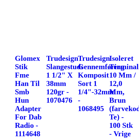
Glomex
Trudesign
Trudesign
Isoleret
Stik
Slangestuds
Gennemføring
Terminal
Fme
1 1/2" X
Komposit
10 Mm /
Han Til
38mm
Sort 1
12,0
Smb
120gr -
1/4"-32mm
Mm,
Hun
1070476
-
Brun
Adapter
1068495
(farveko
For Dab
Te) -
Radio -
100 Stk
1114648
- Vrige