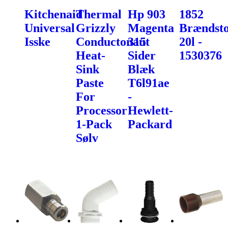
Kitchenaid
Thermal
Hp 903
1852
Universal
Grizzly
Magenta
Brændst
Isske
Conductonaut
315
20l -
Heat-
Sider
1530376
Sink
Blæk
Paste
T6l91ae
For
-
Processor
Hewlett-
1-Pack
Packard
Sølv