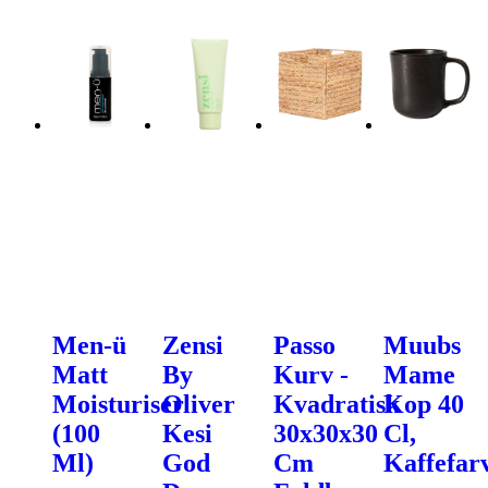
Men-ü
Zensi
Passo
Muubs
Matt
By
Kurv -
Mame
Moisturiser
Oliver
Kvadratisk
Kop 40
(100
Kesi
30x30x30
Cl,
Ml)
God
Cm
Kaffefar