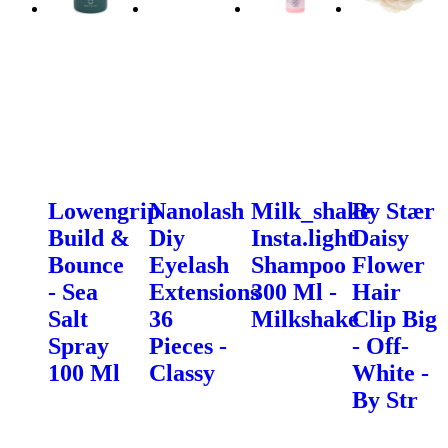
Lowengrip
Nanolash
Milk_shake
By Stær
Build &
Diy
Insta.light
Daisy
Bounce
Eyelash
Shampoo
Flower
- Sea
Extensions
300 Ml -
Hair
Salt
36
Milkshake
Clip Big
Spray
Pieces -
- Off-
100 Ml
Classy
White -
By Str