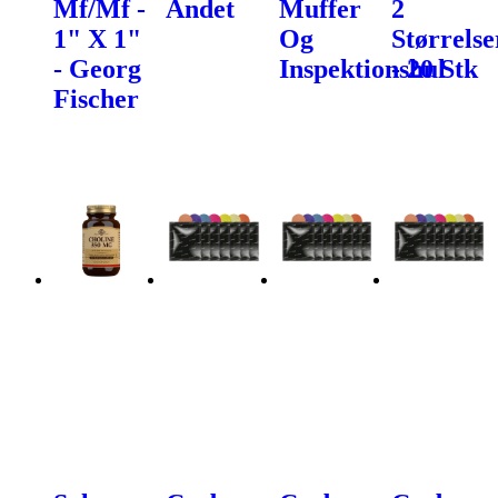
Mf/Mf -
Andet
Muffer
2
1" X 1"
Og
Størrelse
- Georg
Inspektionshul
- 20 Stk
Fischer