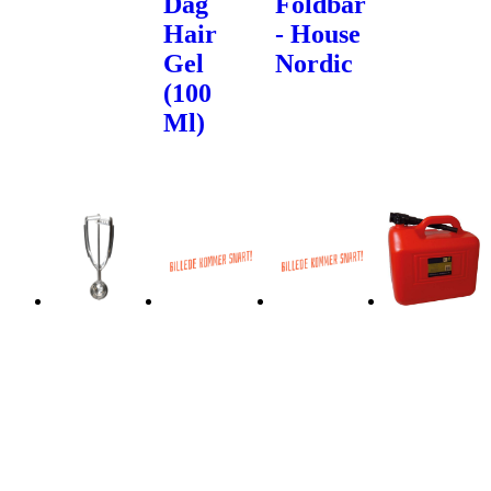
Dag
Foldbar
Hair
- House
Gel
Nordic
(100
Ml)