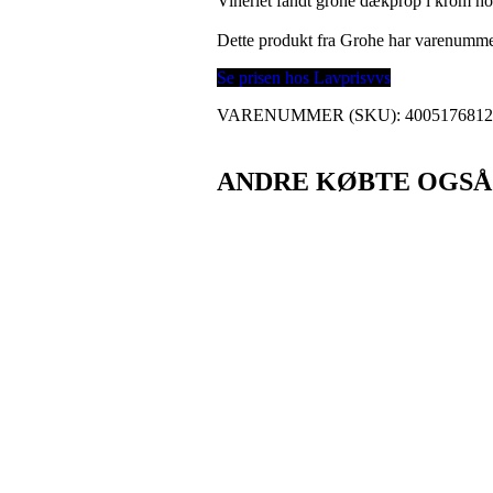
Vineriet fandt grohe dækprop i krom ho
Dette produkt fra Grohe har varenumm
Se prisen hos Lavprisvvs
VARENUMMER (SKU):
400517681
ANDRE KØBTE OGSÅ