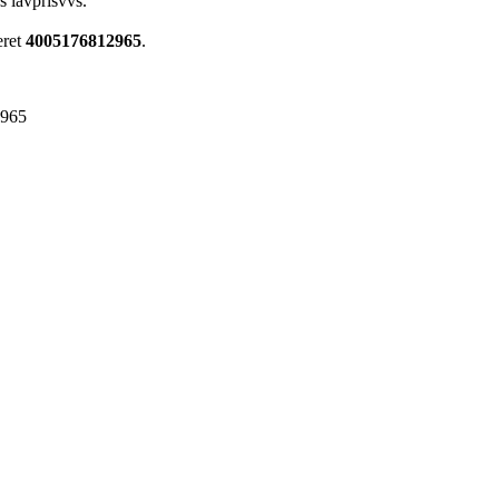
s lavprisvvs.
eret
4005176812965
.
2965