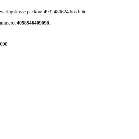
evaringskasse packout 4932480624 hos blite.
nummeret
4058546409098
.
9098