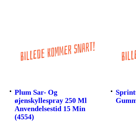
Plum Sar- Og
Sprin
øjenskyllespray 250 Ml
Gummi
Anvendelsestid 15 Min
(4554)