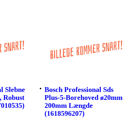
l Slebne
Bosch Professional Sds
, Robust
Plus-5-Borehoved ø20mm
7010535)
200mm Længde
(1618596207)