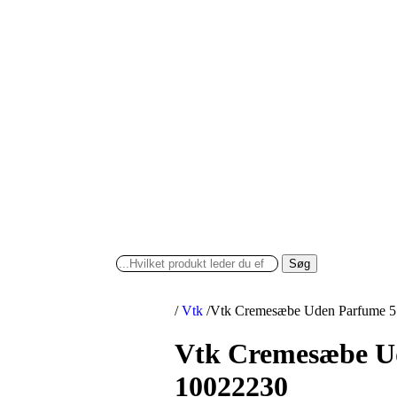
Søg
/
Vtk
/
Vtk Cremesæbe Uden Parfume 5
Vtk Cremesæbe U
10022230