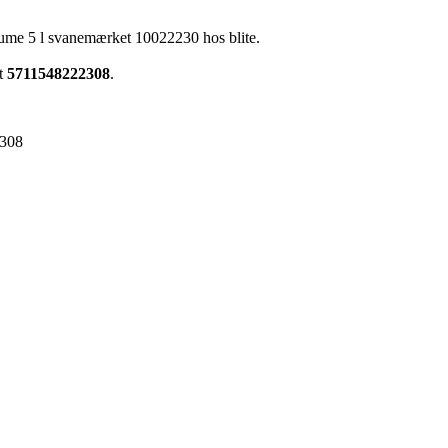
fume 5 l svanemærket 10022230 hos blite.
et
5711548222308
.
308