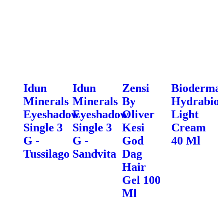
Idun
Idun
Zensi
Bioderm
Minerals
Minerals
By
Hydrabi
Eyeshadow
Eyeshadow
Oliver
Light
Single 3
Single 3
Kesi
Cream
G -
G -
God
40 Ml
Tussilago
Sandvita
Dag
Hair
Gel 100
Ml