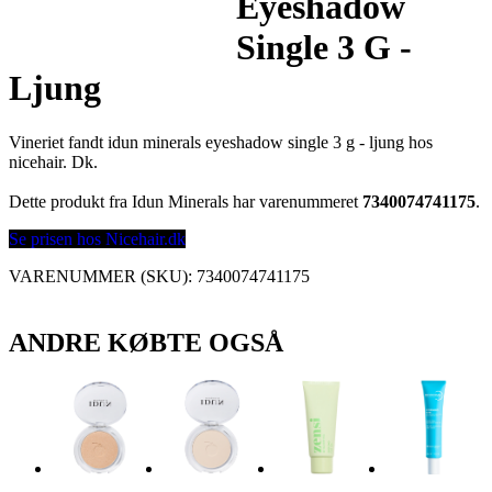
Eyeshadow
Single 3 G -
Ljung
Vineriet fandt idun minerals eyeshadow single 3 g - ljung hos
nicehair. Dk.
Dette produkt fra Idun Minerals har varenummeret
7340074741175
.
Se prisen hos Nicehair.dk
VARENUMMER (SKU):
7340074741175
ANDRE KØBTE OGSÅ