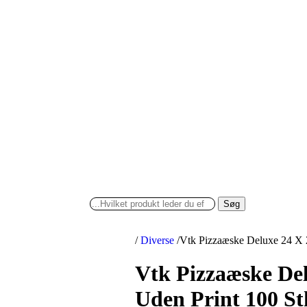
Søg
/
Diverse
/
Vtk Pizzaæske Deluxe 24 X 
Vtk Pizzaæske De
Uden Print 100 St