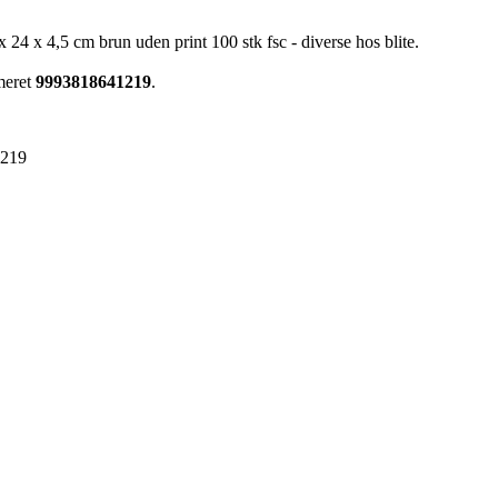
 24 x 4,5 cm brun uden print 100 stk fsc - diverse hos blite.
meret
9993818641219
.
1219