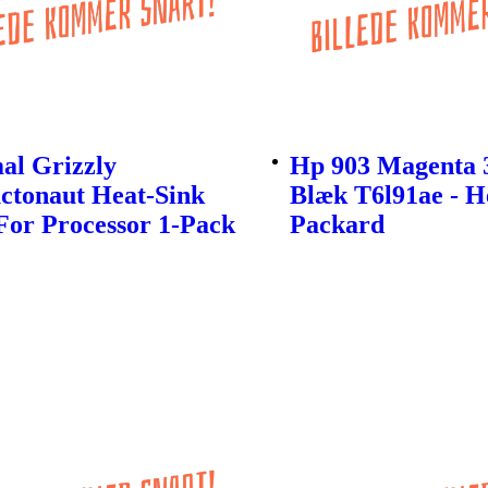
al Grizzly
Hp 903 Magenta 
ctonaut Heat-Sink
Blæk T6l91ae - H
For Processor 1-Pack
Packard