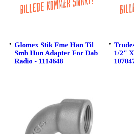
Glomex Stik Fme Han Til
Trudes
Smb Hun Adapter For Dab
1/2" 
Radio - 1114648
10704