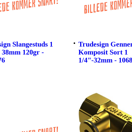
ign Slangestuds 1
Trudesign Genne
X 38mm 120gr -
Komposit Sort 1
76
1/4"-32mm - 106