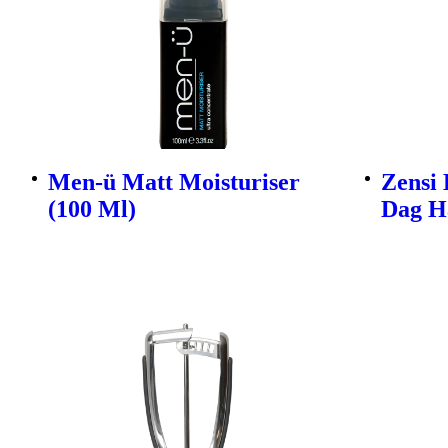
Men-ü Matt Moisturiser
Zensi 
(100 Ml)
Dag Ha