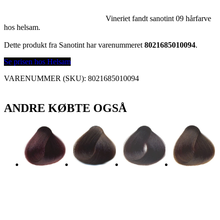
Vineriet fandt sanotint 09 hårfarve
hos helsam.
Dette produkt fra Sanotint har varenummeret
8021685010094
.
Se prisen hos Helsam
VARENUMMER (SKU):
8021685010094
ANDRE KØBTE OGSÅ