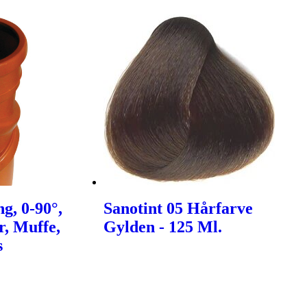
g, 0-90°,
Sanotint 05 Hårfarve
, Muffe,
Gylden - 125 Ml.
s