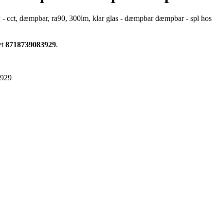
v - cct, dæmpbar, ra90, 300lm, klar glas - dæmpbar dæmpbar - spl hos
et
8718739083929
.
3929