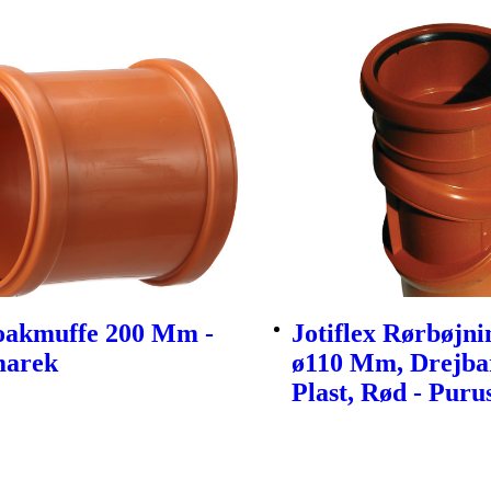
oakmuffe 200 Mm -
Jotiflex Rørbøjnin
arek
ø110 Mm, Drejbar
Plast, Rød - Puru